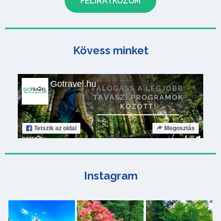
Kövess minket
Gotravel.hu
Tetszik
az oldal
Megosztás
Instagram