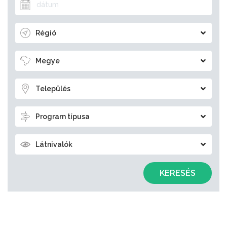
Régió
Megye
Település
Program típusa
Látnivalók
KERESÉS