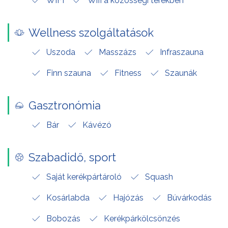
WIFI
Wifi a közösségi terekben
Wellness szolgáltatások
Uszoda
Masszázs
Infraszauna
Finn szauna
Fitness
Szaunák
Gasztronómia
Bár
Kávézó
Szabadidő, sport
Saját kerékpártároló
Squash
Kosárlabda
Hajózás
Búvárkodás
Bobozás
Kerékpárkölcsönzés