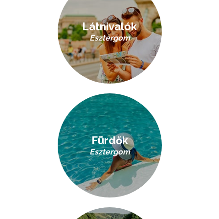
Látnivalók
Esztergom
Fürdők
Esztergom