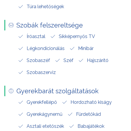
Túra lehetőségek
Szobák felszereltsége
Íróasztal
Síkképernyős TV
Légkondícionálás
Minibár
Szobaszéf
Széf
Hajszárító
Szobaszerviz
Gyerekbarát szolgáltatások
Gyerekfellépő
Hordozható kiságy
Gyerekágynemű
Fürdetőkád
Asztali etetőszék
Babajátékok