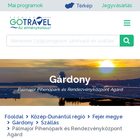
Mai programok
Jegyvásárlás
Térkép
Gárdony
Pálmajor Pihenőpark és Rendezvényközpont Agárd
Főoldal
Közép-Dunántúl régió
Fejér megye
Gárdony
Szállás
Pálmajor Pihenőpark és Rendezvényközpont
Agárd