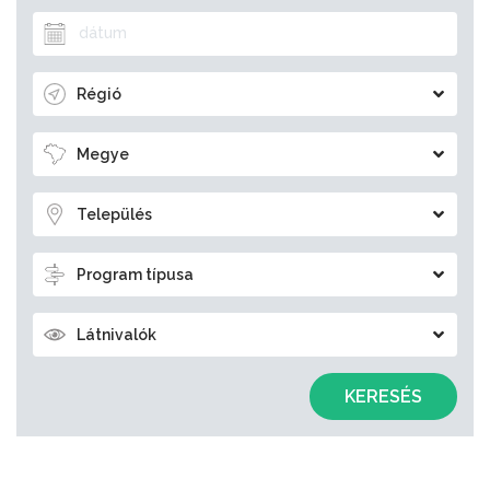
Régió
Megye
Település
Program típusa
Látnivalók
KERESÉS