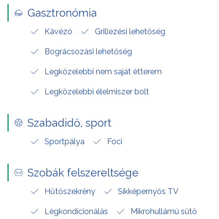
Gasztronómia
Kávézó
Grillezési lehetőség
Bográcsozási lehetőség
Legközelebbi nem saját étterem
Legközelebbi élelmiszer bolt
Szabadidő, sport
Sportpálya
Foci
Szobák felszereltsége
Hűtőszekrény
Síkképernyős TV
Légkondícionálás
Mikrohullámú sütő