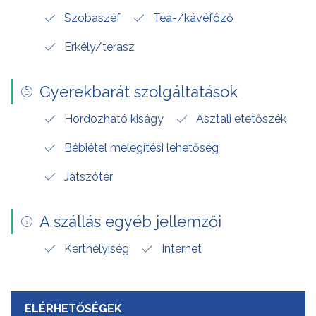
Szobaszéf
Tea-/kávéfőző
Erkély/terasz
Gyerekbarát szolgáltatások
Hordozható kiságy
Asztali etetőszék
Bébiétel melegítési lehetőség
Játszótér
A szállás egyéb jellemzői
Kerthelyiség
Internet
ELÉRHETŐSÉGEK