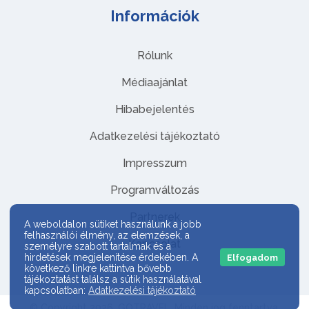
Információk
Rólunk
Médiaajánlat
Hibabejelentés
Adatkezelési tájékoztató
Impresszum
Programváltozás
Partnerek
A weboldalon sütiket használunk a jobb
felhasználói élmény, az elemzések, a
Kapcsolat
személyre szabott tartalmak és a
hirdetések megjelenítése érdekében. A
Elfogadom
következő linkre kattintva bővebb
tájékoztatást találsz a sütik használatával
kapcsolatban:
Adatkezelési tájékoztató
© Copyright 2026. GOTRAVEL. Minden jog fenntartva.