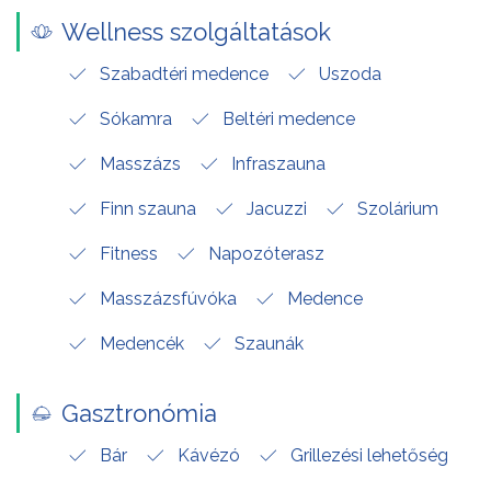
Wellness szolgáltatások
Szabadtéri medence
Uszoda
Sókamra
Beltéri medence
Masszázs
Infraszauna
Finn szauna
Jacuzzi
Szolárium
Fitness
Napozóterasz
Masszázsfúvóka
Medence
Medencék
Szaunák
Gasztronómia
Bár
Kávézó
Grillezési lehetőség