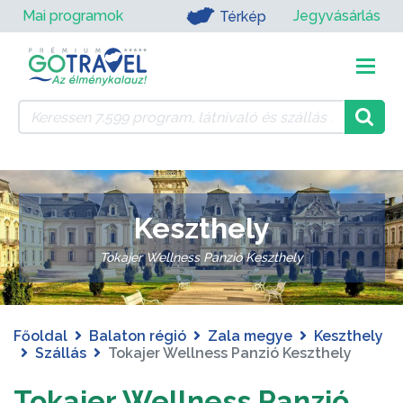
Mai programok
Jegyvásárlás
Térkép
Keszthely
Tokajer Wellness Panzió Keszthely
Főoldal
Balaton régió
Zala megye
Keszthely
Szállás
Tokajer Wellness Panzió Keszthely
Tokajer Wellness Panzió