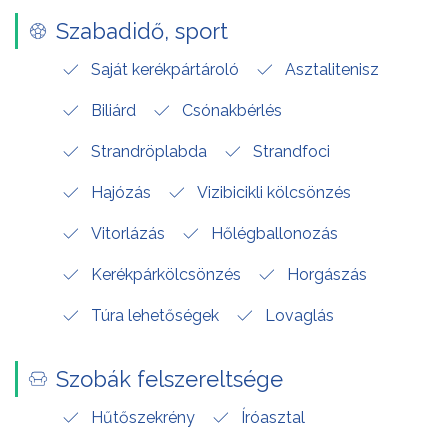
Szabadidő, sport
Saját kerékpártároló
Asztalitenisz
Biliárd
Csónakbérlés
Strandröplabda
Strandfoci
Hajózás
Vizibicikli kölcsönzés
Vitorlázás
Hőlégballonozás
Kerékpárkölcsönzés
Horgászás
Túra lehetőségek
Lovaglás
Szobák felszereltsége
Hűtőszekrény
Íróasztal