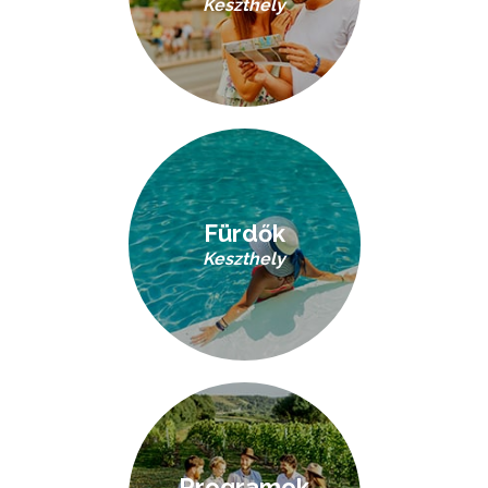
Keszthely
Fürdők
Keszthely
Programok