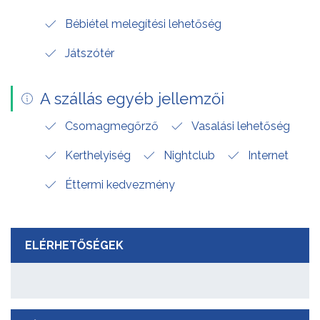
Bébiétel melegítési lehetőség
Játszótér
A szállás egyéb jellemzői
Csomagmegőrző
Vasalási lehetőség
Kerthelyiség
Nightclub
Internet
Éttermi kedvezmény
ELÉRHETŐSÉGEK