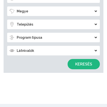
Megye
Település
Program típusa
Látnivalók
KERESÉS