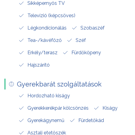
Síkképernyős TV
Televízió (képcsöves)
Légkondícionálás
Szobaszéf
Tea-/kávéfőző
Széf
Erkély/terasz
Fürdőköpeny
Hajszárító
Gyerekbarát szolgáltatások
Hordozható kiságy
Gyerekkerékpár kölcsönzés
Kiságy
Gyerekágynemű
Fürdetőkád
Asztali etetőszék