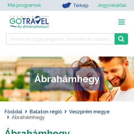
Mai programok
Jegyvásárlás
Térkép
Ábrahámhegy
Főoldal
Balaton régió
Veszprém megye
Ábrahámhegy
Ábrahámhegy