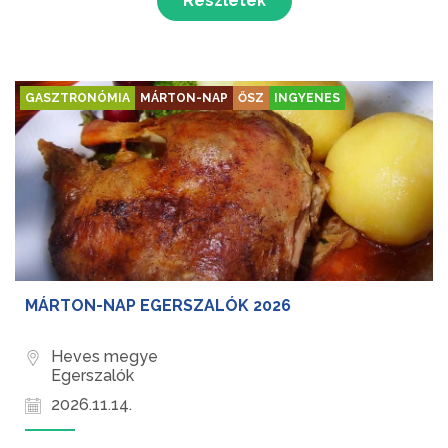
Részletek
GASZTRONÓMIA
MÁRTON-NAP
ŐSZ
INGYENES
MÁRTON-NAP EGERSZALÓK 2026
Heves megye
Egerszalók
2026.11.14.