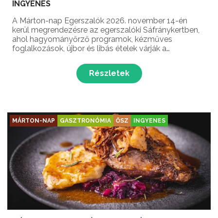
INGYENES
A Márton-nap Egerszalók 2026. november 14-én
kerül megrendezésre az egerszalóki Sáfránykertben,
ahol hagyományőrző programok, kézműves
foglalkozások, újbor és libás ételek várják a
látogatókat Márton-nap alkalmából!
Részletek
MÁRTON-NAP
GASZTRONÓMIA
ŐSZ
INGYENES