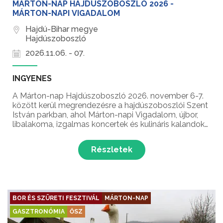
MÁRTON-NAP HAJDÚSZOBOSZLÓ 2026 -
MÁRTON-NAPI VIGADALOM
Hajdú-Bihar megye
Hajdúszoboszló
2026.11.06. - 07.
INGYENES
A Márton-nap Hajdúszoboszló 2026. november 6-7.
között kerül megrendezésre a hajdúszoboszlói Szent
István parkban, ahol Márton-napi Vigadalom, újbor,
libalakoma, izgalmas koncertek és kulináris kalandok
várták a látogatókat Kelet-Magyarország egyik
legnagyobb Márton-napi gasztronómiai
Részletek
rendezvényén!...
BOR ÉS SZÜRETI FESZTIVÁL
MÁRTON-NAP
GASZTRONÓMIA
ŐSZ