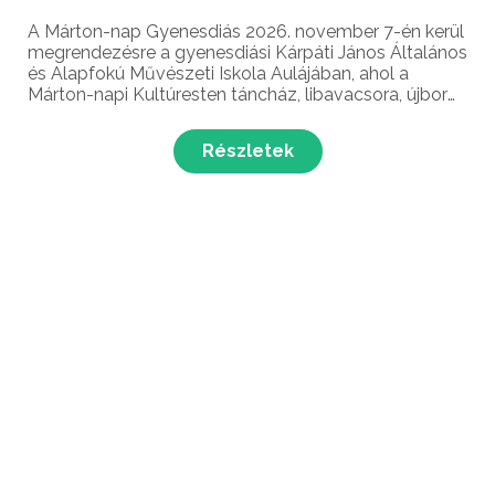
A Márton-nap Gyenesdiás 2026. november 7-én kerül
megrendezésre a gyenesdiási Kárpáti János Általános
és Alapfokú Művészeti Iskola Aulájában, ahol a
Márton-napi Kultúresten táncház, libavacsora, újbor
kóstolás és élő zene várja a látogatókat!
Részletek