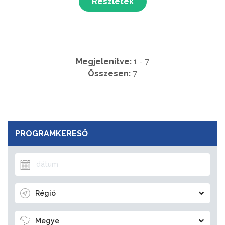
Részletek
alkalmából!...
Megjelenítve:
1 - 7
Összesen:
7
PROGRAMKERESŐ
Régió
Megye