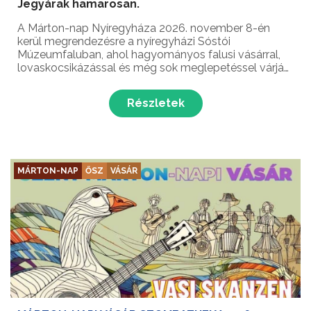
Jegyárak hamarosan.
A Márton-nap Nyíregyháza 2026. november 8-én
kerül megrendezésre a nyíregyházi Sóstói
Múzeumfaluban, ahol hagyományos falusi vásárral,
lovaskocsikázással és még sok meglepetéssel várják
a kicsiket és nagyokat egyaránt! ’Ha már lúd, legyen
kövér…’
Részletek
MÁRTON-NAP
ŐSZ
VÁSÁR