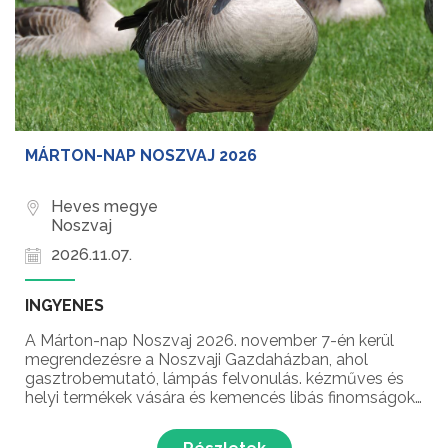
MÁRTON-NAP NOSZVAJ 2026
Heves megye
Noszvaj
2026.11.07.
INGYENES
A Márton-nap Noszvaj 2026. november 7-én kerül
megrendezésre a Noszvaji Gazdaházban, ahol
gasztrobemutató, lámpás felvonulás. kézműves és
helyi termékek vására és kemencés libás finomságok
várják a látogatókat a hagyományőrző Márton-napi
rendezvényen!