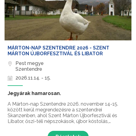
MÁRTON-NAP SZENTENDRE 2026 - SZENT
MÁRTON ÚJBORFESZTIVÁL ÉS LIBATOR
Pest megye
Szentendre
2026.11.14. - 15.
Jegyárak hamarosan.
A Márton-nap Szentendre 2026. november 14-15.
között kerül megrendezésre a szentendrei
Skanzenben, ahol Szent Márton Újborfesztivál és
Libator, őszi-téli népszokások, újbor kóstolás,
kézműveskedés, libalakoma, lámpás felvonulás és
még sok meglepetés várja a látogatókat Márton-nap