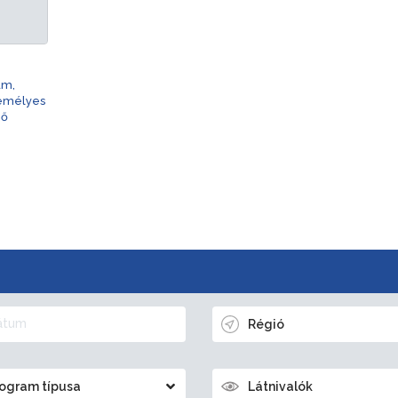
am,
zemélyes
nő
Régió
ogram típusa
Látnivalók