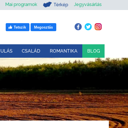
Mai programok
Jegyvásárlás
Térkép
Tetszik
Megosztás
DULÁS
CSALÁD
ROMANTIKA
BLOG