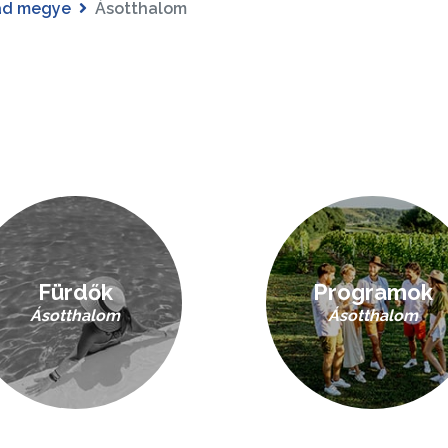
ád megye
Ásotthalom
Fürdők
Programok
Ásotthalom
Ásotthalom