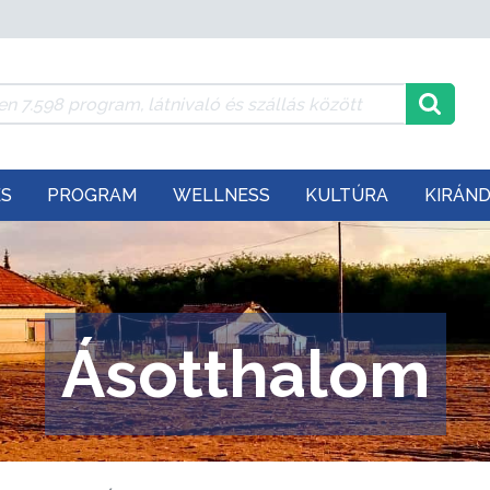
ÉS
PROGRAM
WELLNESS
KULTÚRA
KIRÁN
Ásotthalom