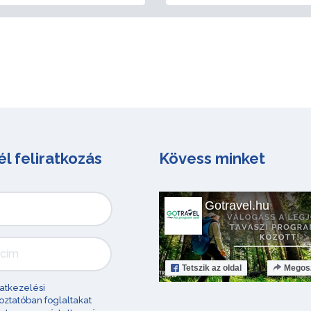
él feliratkozás
Kövess minket
Gotravel.hu
Tetszik
az oldal
Megos
atkezelési
oztatóban foglaltakat