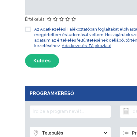
Értékelés:
Az Adatkezelési Tájékoztatóban foglaltakat elolvast
megértettem és tudomásul vettem. Hozzájárulok s
adataim az értékelés feltüntetésének céljából törté
kezeléséhez.
Adatkezelési Tájékoztató
Küldés
PROGRAMKERESŐ
Település
Pr