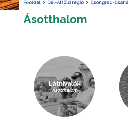
Főoldal
Dél-Alföld régió
Csongrád-Csan
Ásotthalom
Látnivalók
Ásotthalom