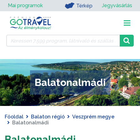
Mai programok
Jegyvásárlás
Térkép
Balatonalmádi
Főoldal
Balaton régió
Veszprém megye
Balatonalmádi
Balatonalmádi