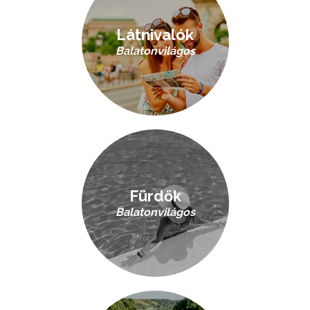
Látnivalók
Balatonvilágos
Fürdők
Balatonvilágos