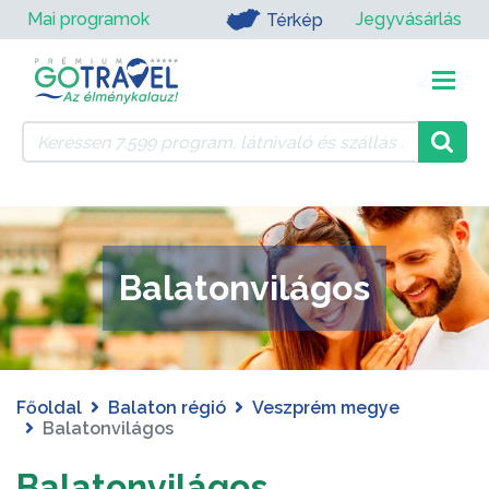
Mai programok
Jegyvásárlás
Térkép
Balatonvilágos
Főoldal
Balaton régió
Veszprém megye
Balatonvilágos
Balatonvilágos