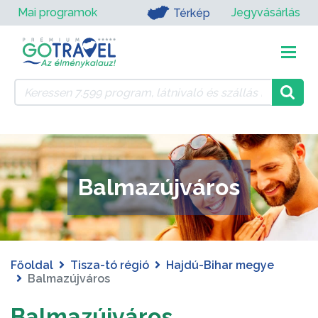
Mai programok
Jegyvásárlás
Térkép
Balmazújváros
Főoldal
Tisza-tó régió
Hajdú-Bihar megye
Balmazújváros
Balmazújváros