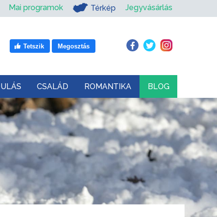
Mai programok
Jegyvásárlás
Térkép
Tetszik
Megosztás
DULÁS
CSALÁD
ROMANTIKA
BLOG