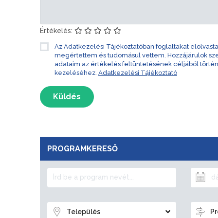
Értékelés:
Az Adatkezelési Tájékoztatóban foglaltakat elolvast
megértettem és tudomásul vettem. Hozzájárulok s
adataim az értékelés feltüntetésének céljából törté
kezeléséhez.
Adatkezelési Tájékoztató
Küldés
PROGRAMKERESŐ
Település
Pr