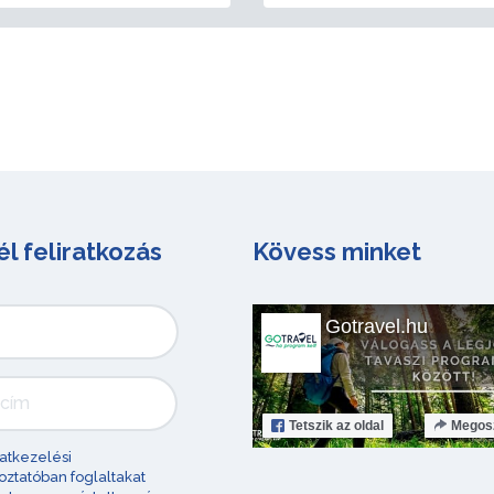
él feliratkozás
Kövess minket
Gotravel.hu
Tetszik
az oldal
Megos
atkezelési
oztatóban foglaltakat