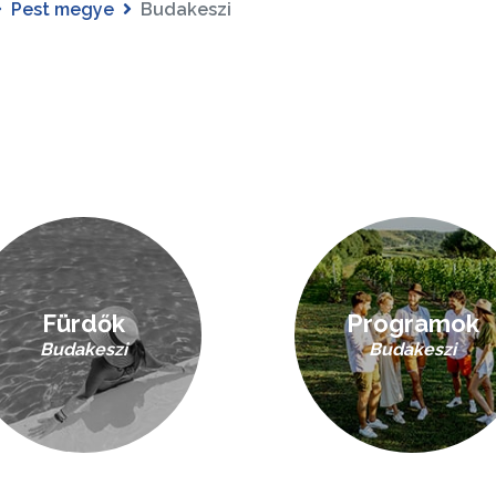
Pest megye
Budakeszi
Fürdők
Programok
Budakeszi
Budakeszi