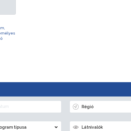
am,
zemélyes
nő
Régió
ogram típusa
Látnivalók