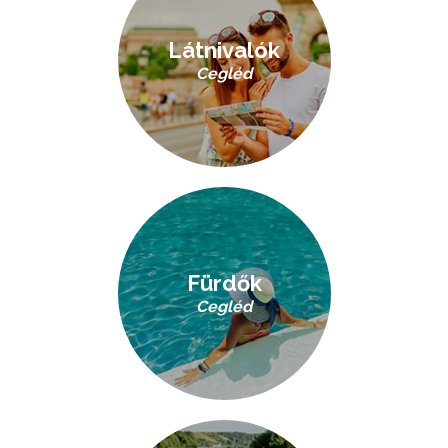
Látnivalók
Cegléd
Fürdők
Cegléd