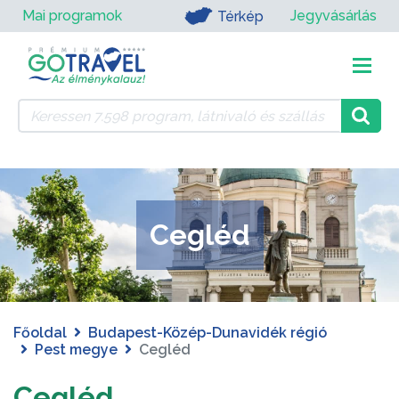
Mai programok
Jegyvásárlás
Térkép
Cegléd
Főoldal
Budapest-Közép-Dunavidék régió
Pest megye
Cegléd
Cegléd