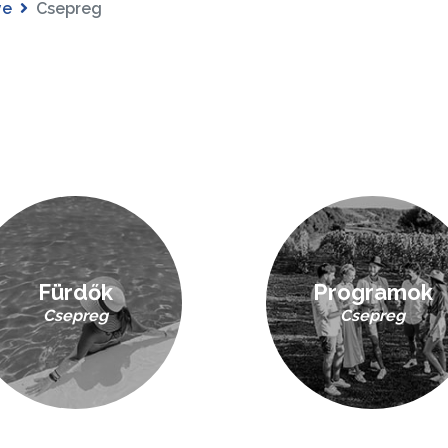
ye
Csepreg
Fürdők
Programok
Csepreg
Csepreg