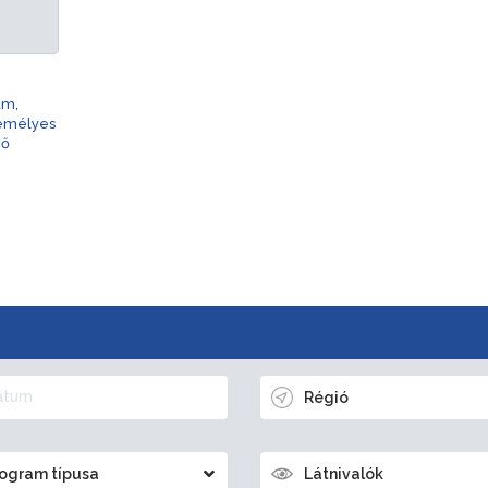
am,
zemélyes
nő
Régió
ogram típusa
Látnivalók