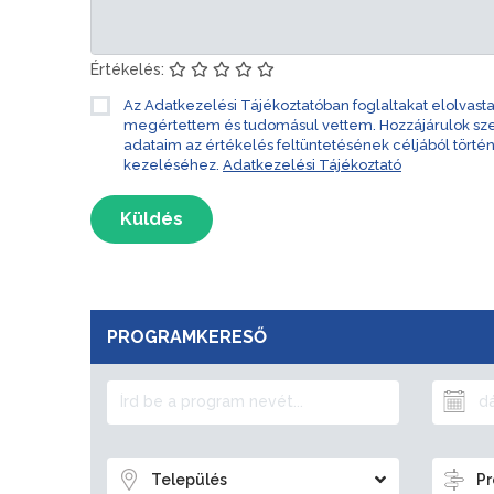
Értékelés:
Az Adatkezelési Tájékoztatóban foglaltakat elolvast
megértettem és tudomásul vettem. Hozzájárulok s
adataim az értékelés feltüntetésének céljából törté
kezeléséhez.
Adatkezelési Tájékoztató
Küldés
PROGRAMKERESŐ
Település
Pr