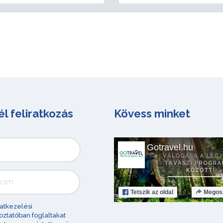
él feliratkozás
Kövess minket
Gotravel.hu
Tetszik
az oldal
Megos
atkezelési
oztatóban foglaltakat