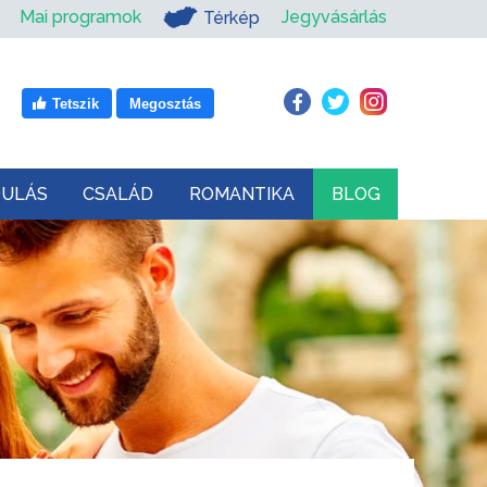
Mai programok
Jegyvásárlás
Térkép
Tetszik
Megosztás
DULÁS
CSALÁD
ROMANTIKA
BLOG