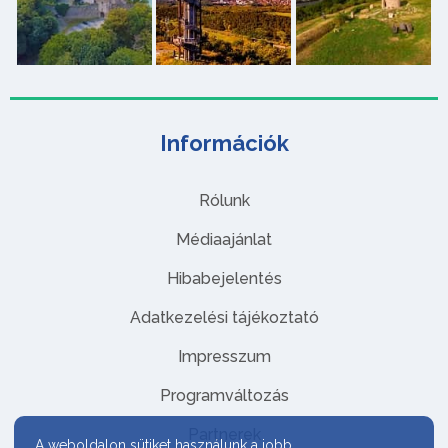
Információk
Rólunk
Médiaajánlat
Hibabejelentés
Adatkezelési tájékoztató
Impresszum
Programváltozás
Partnerek
A weboldalon sütiket használunk a jobb