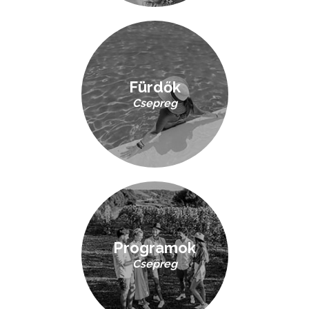
Fürdők
Csepreg
Programok
Csepreg