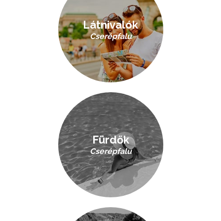
Látnivalók
Cserépfalu
Fürdők
Cserépfalu