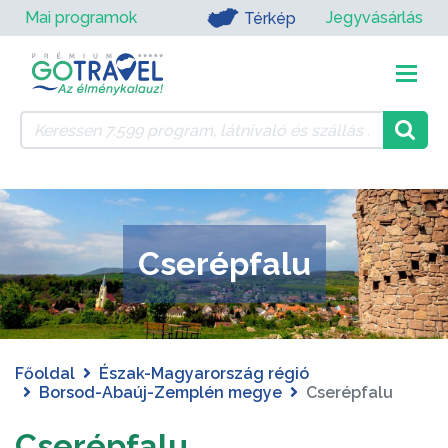
Mai programok
Jegyvásárlás
Térkép
Cserépfalu
Főoldal
Észak-Magyarország régió
Borsod-Abaúj-Zemplén megye
Cserépfalu
Cserépfalu