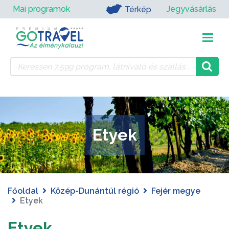
Mai programok
Jegyvásárlás
Térkép
Etyek
Főoldal
Közép-Dunántúl régió
Fejér megye
Etyek
Etyek