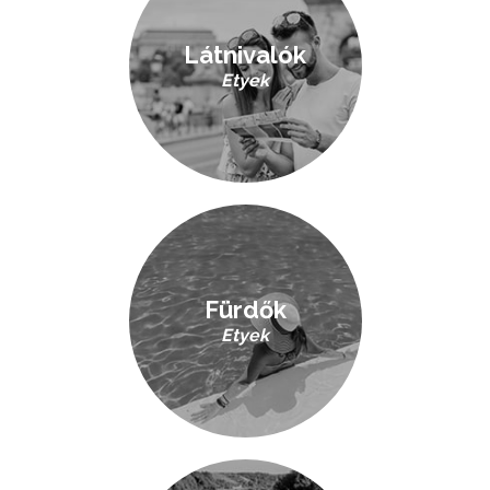
Látnivalók
Etyek
Fürdők
Etyek