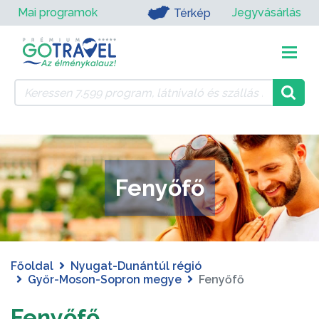
Mai programok
Jegyvásárlás
Térkép
Fenyőfő
Főoldal
Nyugat-Dunántúl régió
Győr-Moson-Sopron megye
Fenyőfő
Fenyőfő