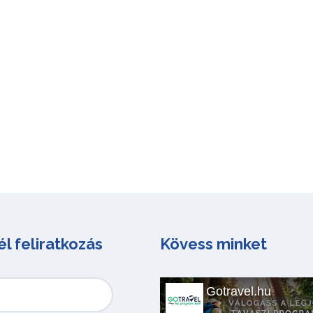
él feliratkozás
Kövess minket
Gotravel.hu