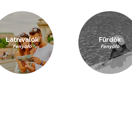
Látnivalók
Fürdők
Fenyőfő
Fenyőfő