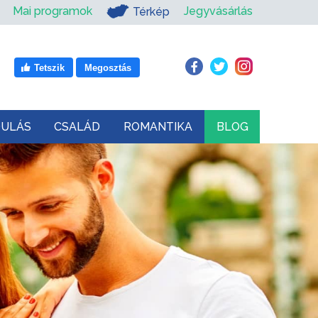
Mai programok
Jegyvásárlás
Térkép
Tetszik
Megosztás
DULÁS
CSALÁD
ROMANTIKA
BLOG