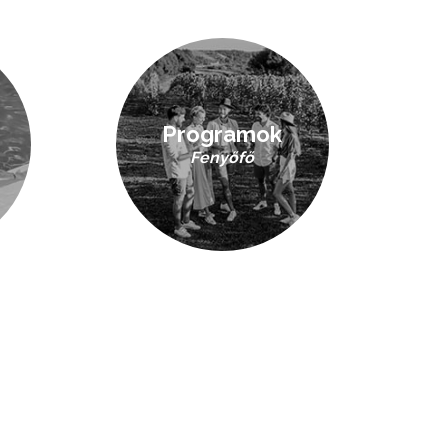
Programok
Fenyőfő