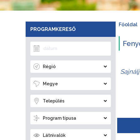
Főoldal
PROGRAMKERESŐ
Feny
Régió
Sajnál
Megye
Település
Program típusa
Látnivalók