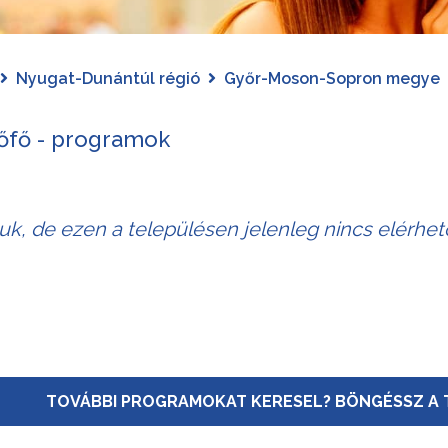
Nyugat-Dunántúl régió
Győr-Moson-Sopron megye
őfő - programok
juk, de ezen a településen jelenleg nincs elérhe
TOVÁBBI PROGRAMOKAT KERESEL? BÖNGÉSSZ A 