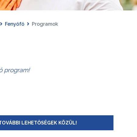
Fenyőfő
Programok
tő program!
TOVÁBBI LEHETŐSÉGEK KÖZÜL!