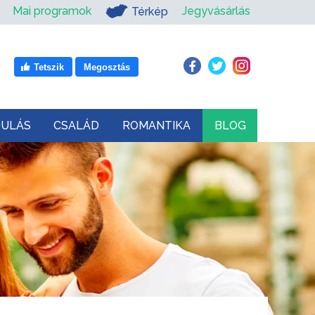
Mai programok
Jegyvásárlás
Térkép
Tetszik
Megosztás
DULÁS
CSALÁD
ROMANTIKA
BLOG