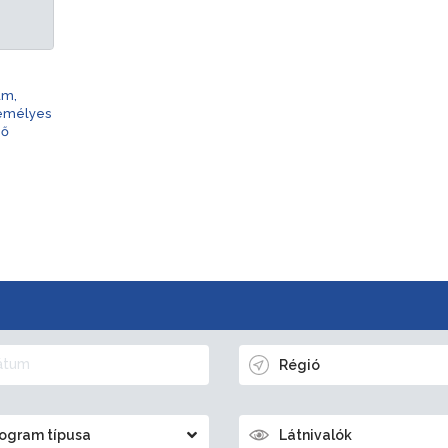
am,
zemélyes
nő
Régió
ogram típusa
Látnivalók