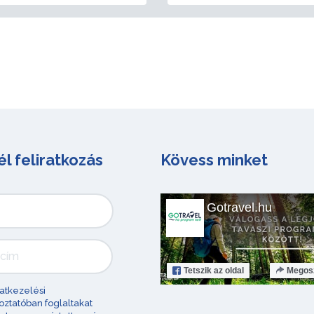
él feliratkozás
Kövess minket
Gotravel.hu
Tetszik
az oldal
Megos
atkezelési
oztatóban foglaltakat