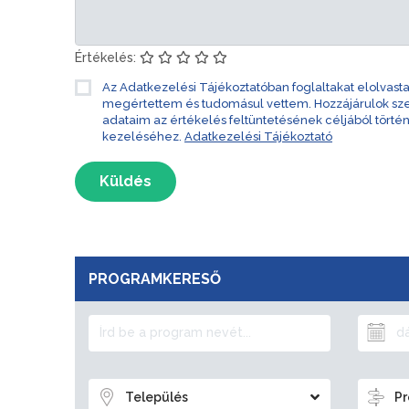
Értékelés:
Az Adatkezelési Tájékoztatóban foglaltakat elolvast
megértettem és tudomásul vettem. Hozzájárulok s
adataim az értékelés feltüntetésének céljából törté
kezeléséhez.
Adatkezelési Tájékoztató
Küldés
PROGRAMKERESŐ
Település
Pr