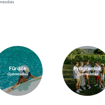
nesdiás
Fürdők
Programok
Gyenesdiás
Gyenesdiás