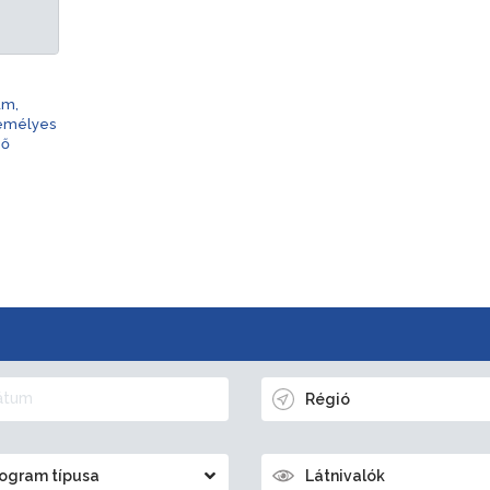
am,
zemélyes
nő
Régió
ogram típusa
Látnivalók