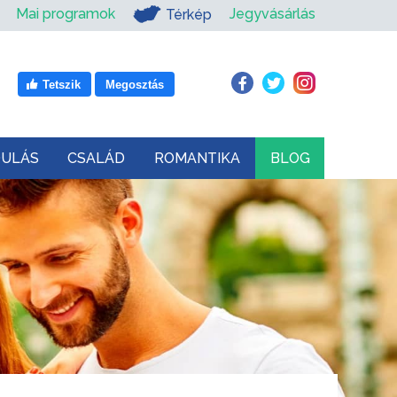
Mai programok
Jegyvásárlás
Térkép
Tetszik
Megosztás
DULÁS
CSALÁD
ROMANTIKA
BLOG