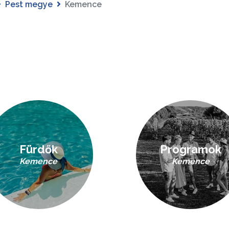
Pest megye
Kemence
Fürdők
Programok
Kemence
Kemence