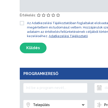
Értékelés:
Az Adatkezelési Tájékoztatóban foglaltakat elolvast
megértettem és tudomásul vettem. Hozzájárulok s
adataim az értékelés feltüntetésének céljából törté
kezeléséhez.
Adatkezelési Tájékoztató
Küldés
PROGRAMKERESŐ
Település
Pr