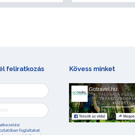
él feliratkozás
Kövess minket
Gotravel.hu
Tetszik
az oldal
Megos
atkezelési
oztatóban foglaltakat