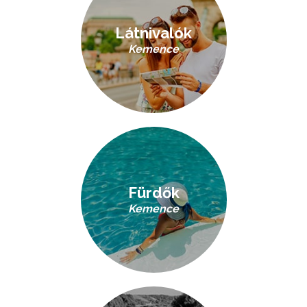
Látnivalók
Kemence
Fürdők
Kemence