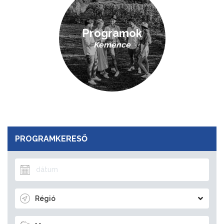
Programok
Kemence
PROGRAMKERESŐ
Régió