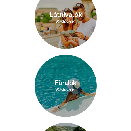
Látnivalók
Kiskőrös
Fürdők
Kiskőrös