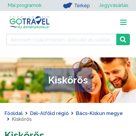
Mai programok
Jegyvásárlás
Térkép
Kiskőrös
Főoldal
Dél-Alföld régió
Bács-Kiskun megye
Kiskőrös
Kiskőrös