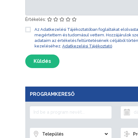
Értékelés:
Az Adatkezelési Tájékoztatóban foglaltakat elolvast
megértettem és tudomásul vettem. Hozzájárulok s
adataim az értékelés feltüntetésének céljából törté
kezeléséhez.
Adatkezelési Tájékoztató
Küldés
PROGRAMKERESŐ
Település
Pr