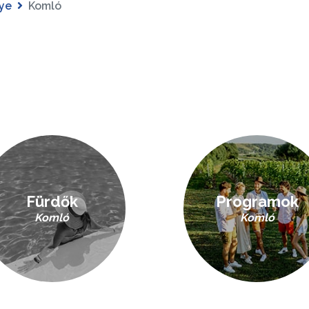
ye
Komló
Fürdők
Programok
Komló
Komló