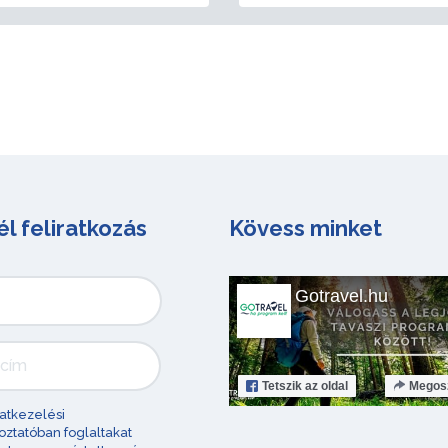
él feliratkozás
Kövess minket
Gotravel.hu
Tetszik
az oldal
Megos
atkezelési
oztatóban foglaltakat