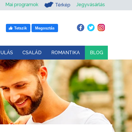
Mai programok
Jegyvásárlás
Térkép
Tetszik
Megosztás
DULÁS
CSALÁD
ROMANTIKA
BLOG