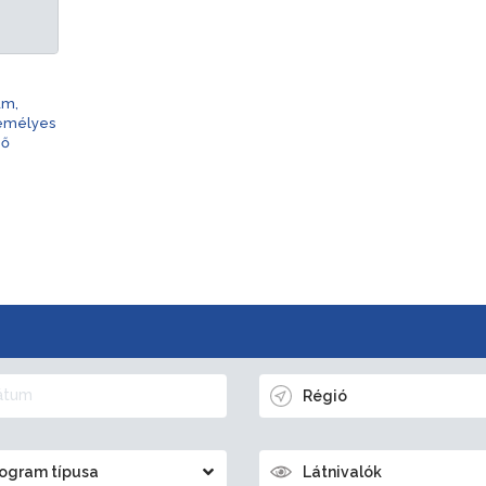
am,
zemélyes
nő
Régió
ogram típusa
Látnivalók