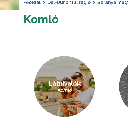
Főoldal
Dél-Dunántúl régió
Baranya meg
Komló
Látnivalók
Komló