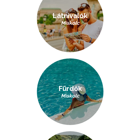
Látnivalók
Miskolc
Fürdők
Miskolc