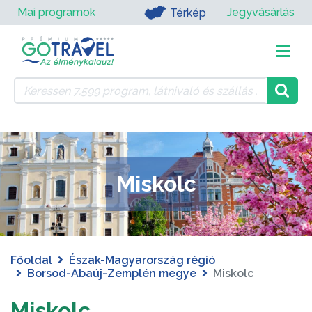
Mai programok
Jegyvásárlás
Térkép
Miskolc
Főoldal
Észak-Magyarország régió
Borsod-Abaúj-Zemplén megye
Miskolc
Miskolc