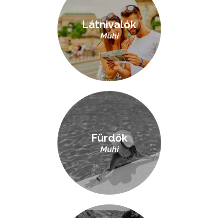
Látnivalók
Muhi
Fürdők
Muhi