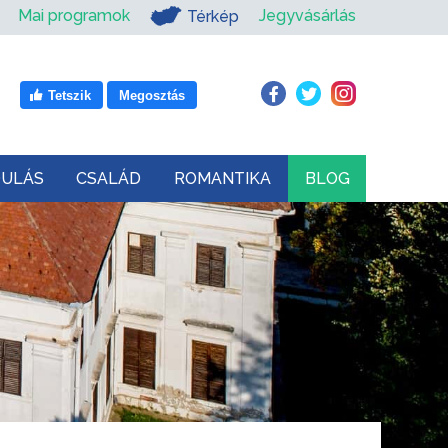
Mai programok
Jegyvásárlás
Térkép
Tetszik
Megosztás
DULÁS
CSALÁD
ROMANTIKA
BLOG