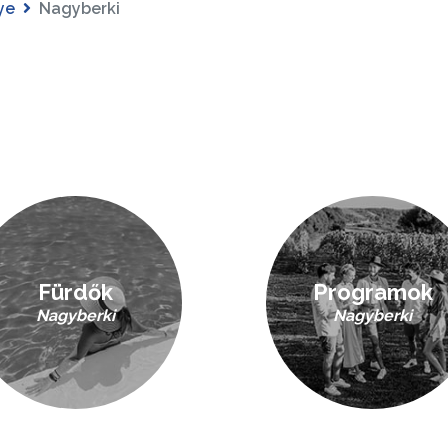
ye
Nagyberki
Fürdők
Programok
Nagyberki
Nagyberki