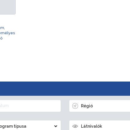
am,
zemélyes
nő
Régió
ogram típusa
Látnivalók