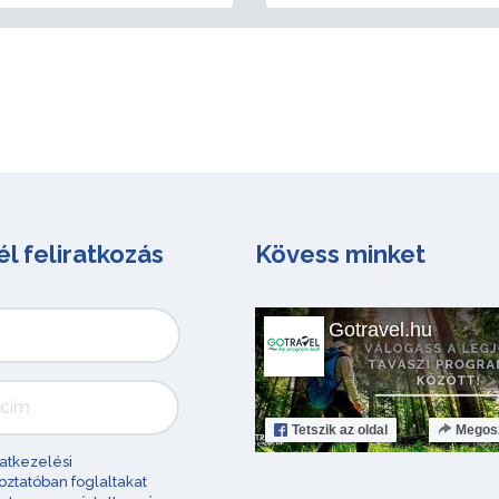
él feliratkozás
Kövess minket
Gotravel.hu
Tetszik
az oldal
Megos
atkezelési
oztatóban foglaltakat