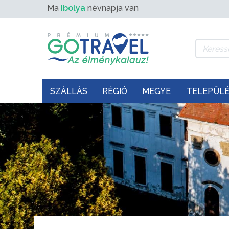
Ma
Ibolya
névnapja van
SZÁLLÁS
RÉGIÓ
MEGYE
TELEPÜL