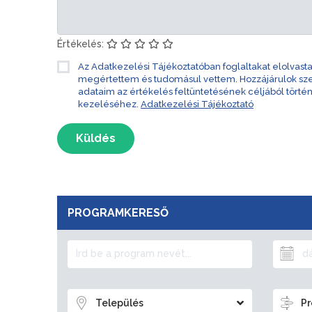
Értékelés:
Az Adatkezelési Tájékoztatóban foglaltakat elolvast
megértettem és tudomásul vettem. Hozzájárulok s
adataim az értékelés feltüntetésének céljából törté
kezeléséhez.
Adatkezelési Tájékoztató
Küldés
PROGRAMKERESŐ
Település
Pr