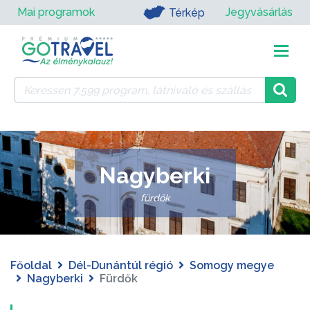
Mai programok
Jegyvásárlás
Térkép
Nagyberki
fürdők
Főoldal
Dél-Dunántúl régió
Somogy megye
Nagyberki
Fürdők