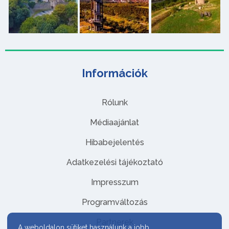
Információk
Rólunk
Médiaajánlat
Hibabejelentés
Adatkezelési tájékoztató
Impresszum
Programváltozás
Partnerek
A weboldalon sütiket használunk a jobb