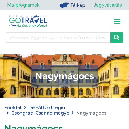
Mai programok
Jegyvásárlás
Térkép
Nagymágocs
Főoldal
Dél-Alföld régió
Csongrád-Csanád megye
Nagymágocs
Nagymágocs