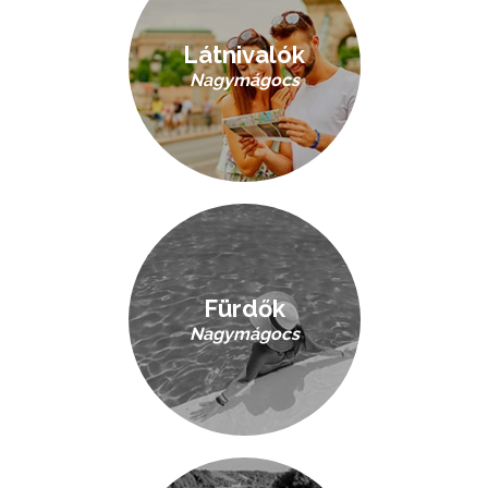
Látnivalók
Nagymágocs
Fürdők
Nagymágocs