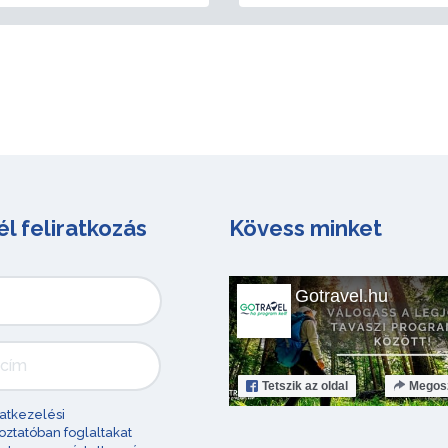
él feliratkozás
Kövess minket
Gotravel.hu
Tetszik
az oldal
Megos
atkezelési
oztatóban foglaltakat