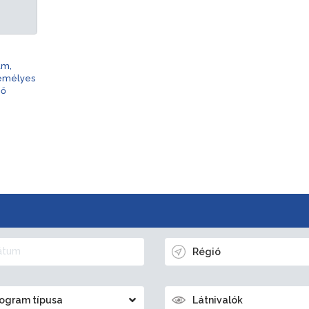
am,
zemélyes
nő
Régió
ogram típusa
Látnivalók