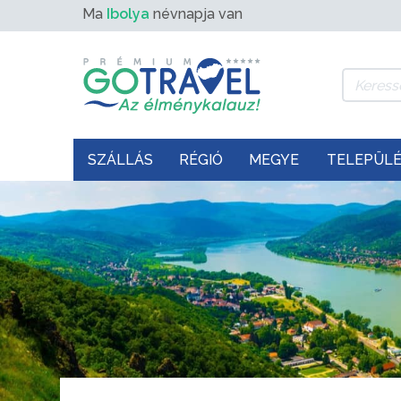
Ma
Ibolya
névnapja van
SZÁLLÁS
RÉGIÓ
MEGYE
TELEPÜL