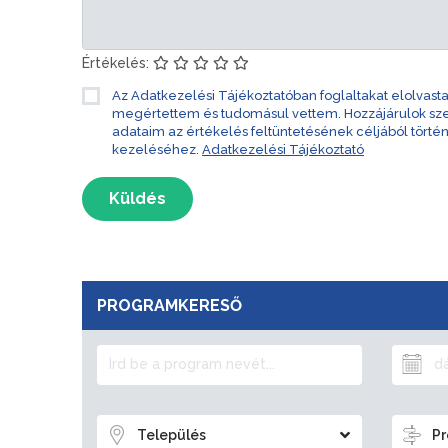
Értékelés:
Az Adatkezelési Tájékoztatóban foglaltakat elolvast
megértettem és tudomásul vettem. Hozzájárulok s
adataim az értékelés feltüntetésének céljából törté
kezeléséhez.
Adatkezelési Tájékoztató
Küldés
PROGRAMKERESŐ
Település
Pr