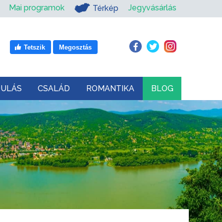
Mai programok
Jegyvásárlás
Térkép
Tetszik
Megosztás
DULÁS
CSALÁD
ROMANTIKA
BLOG