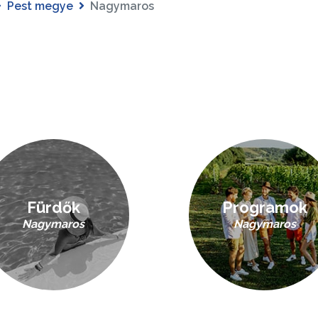
Pest megye
Nagymaros
Fürdők
Programok
Nagymaros
Nagymaros