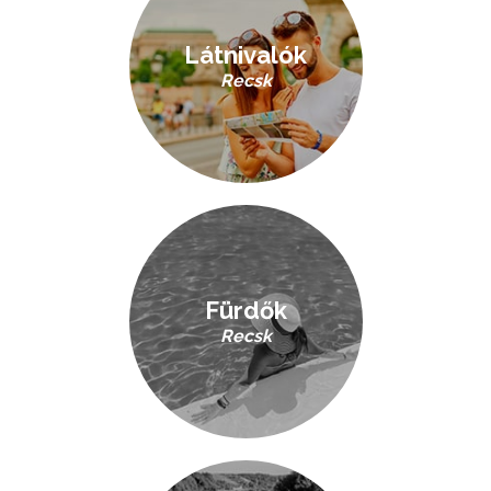
Látnivalók
Recsk
Fürdők
Recsk