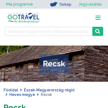
Mai programok
Jegyvásárlás
Térkép
Recsk
Főoldal
Észak-Magyarország régió
Heves megye
Recsk
Recsk