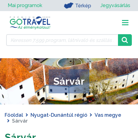
Mai programok
Jegyvásárlás
Térkép
Sárvár
Főoldal
Nyugat-Dunántúl régió
Vas megye
Sárvár
Sárvár