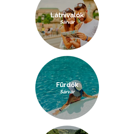
Látnivalók
Sárvár
Fürdők
Sárvár