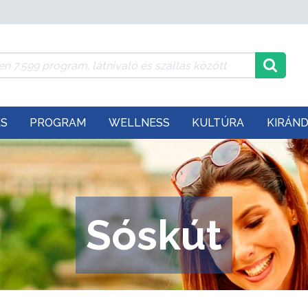
ÉS
PROGRAM
WELLNESS
KULTÚRA
KIRÁN
Sóskút