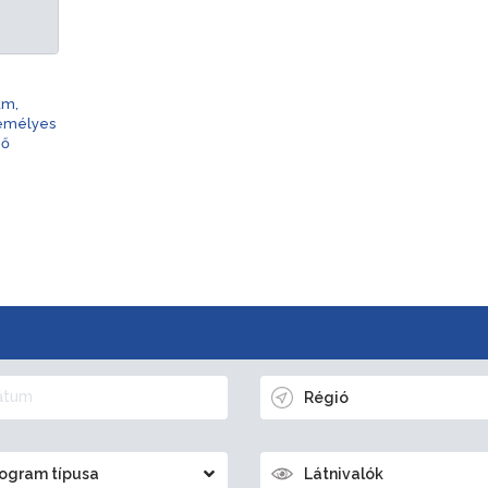
am,
zemélyes
nő
Régió
ogram típusa
Látnivalók