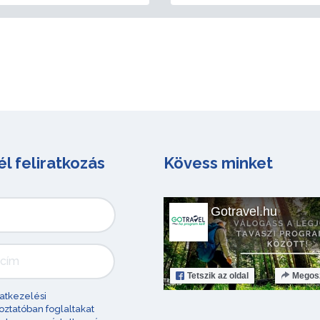
él feliratkozás
Kövess minket
Gotravel.hu
Tetszik
az oldal
Megos
atkezelési
oztatóban foglaltakat