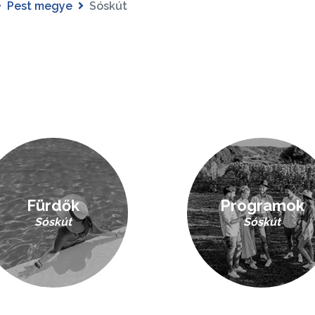
Pest megye
Sóskút
Fürdők
Programok
Sóskút
Sóskút