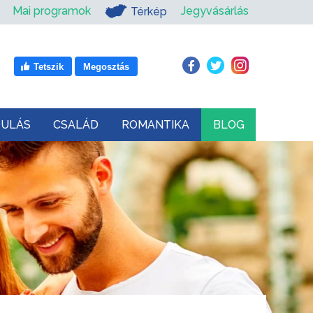
Mai programok
Jegyvásárlás
Térkép
Tetszik
Megosztás
DULÁS
CSALÁD
ROMANTIKA
BLOG