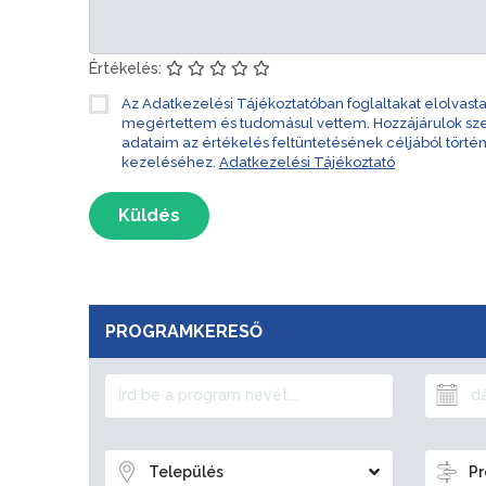
Értékelés:
Az Adatkezelési Tájékoztatóban foglaltakat elolvast
megértettem és tudomásul vettem. Hozzájárulok s
adataim az értékelés feltüntetésének céljából törté
kezeléséhez.
Adatkezelési Tájékoztató
Küldés
PROGRAMKERESŐ
Település
Pr