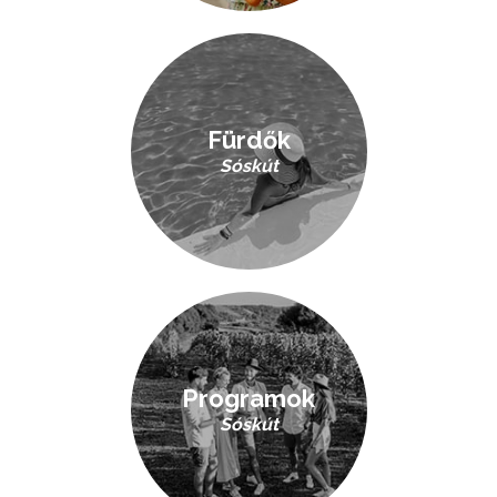
Fürdők
Sóskút
Programok
Sóskút