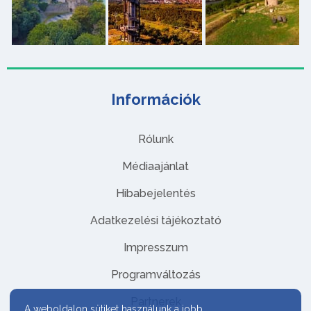
Információk
Rólunk
Médiaajánlat
Hibabejelentés
Adatkezelési tájékoztató
Impresszum
Programváltozás
Partnerek
A weboldalon sütiket használunk a jobb