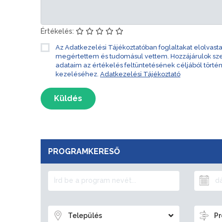
Értékelés:
Az Adatkezelési Tájékoztatóban foglaltakat elolvast
megértettem és tudomásul vettem. Hozzájárulok s
adataim az értékelés feltüntetésének céljából törté
kezeléséhez.
Adatkezelési Tájékoztató
Küldés
PROGRAMKERESŐ
Település
Pr