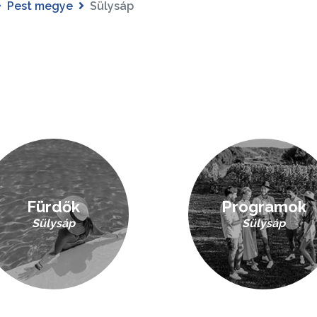
Pest megye
Sülysáp
Fürdők
Programok
Sülysáp
Sülysáp