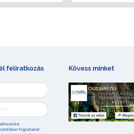
él feliratkozás
Kövess minket
Gotravel.hu
Tetszik
az oldal
Megos
atkezelési
oztatóban foglaltakat