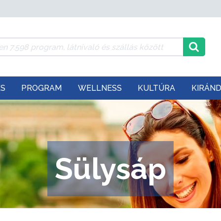
ÉS
PROGRAM
WELLNESS
KULTÚRA
KIRÁN
Sülysáp