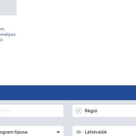
am,
zemélyes
nő
Régió
ogram típusa
Látnivalók