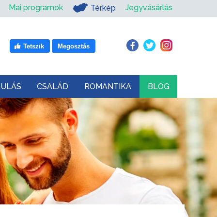
Mai programok
Jegyvásárlás
Térkép
Tetszik
Megosztás
DULÁS
CSALÁD
ROMANTIKA
BLOG