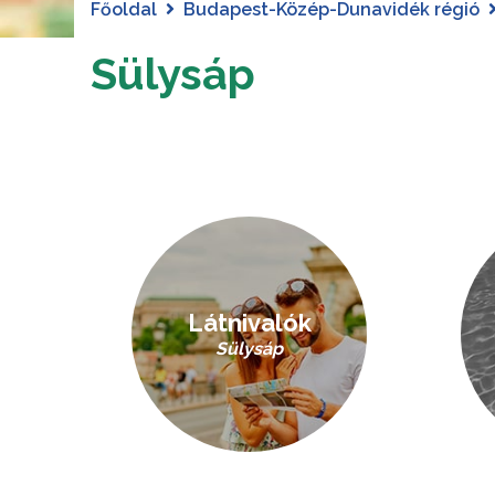
Főoldal
Budapest-Közép-Dunavidék régió
Sülysáp
Látnivalók
Sülysáp