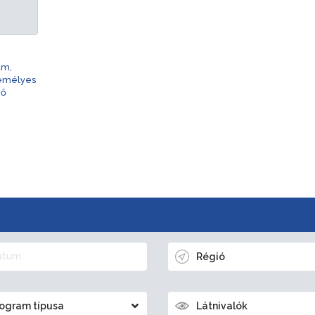
am,
zemélyes
nő
Régió
ogram típusa
Látnivalók