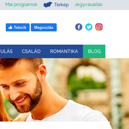
Mai programok
Jegyvásárlás
Térkép
Tetszik
Megosztás
DULÁS
CSALÁD
ROMANTIKA
BLOG