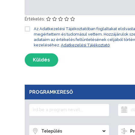
Értékelés:
Az Adatkezelési Tájékoztatóban foglaltakat elolvast
megértettem és tudomásul vettem. Hozzájárulok s
adataim az értékelés feltüntetésének céljából törté
kezeléséhez.
Adatkezelési Tájékoztató
Küldés
PROGRAMKERESŐ
Település
Pr