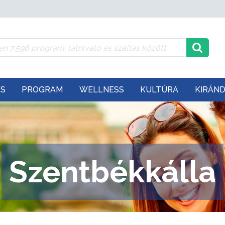
ÉS
PROGRAM
WELLNESS
KULTÚRA
KIRÁN
Szentbékkálla