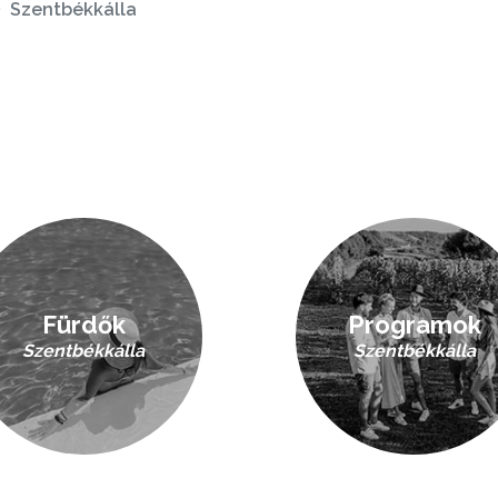
Szentbékkálla
Fürdők
Programok
Szentbékkálla
Szentbékkálla