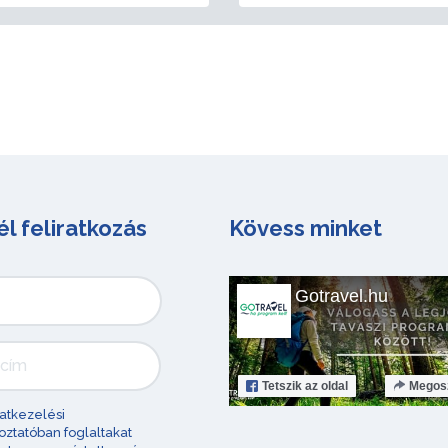
él feliratkozás
Kövess minket
Gotravel.hu
Tetszik
az oldal
Megos
atkezelési
oztatóban foglaltakat