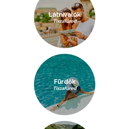
Látnivalók
Tiszafüred
Fürdők
Tiszafüred