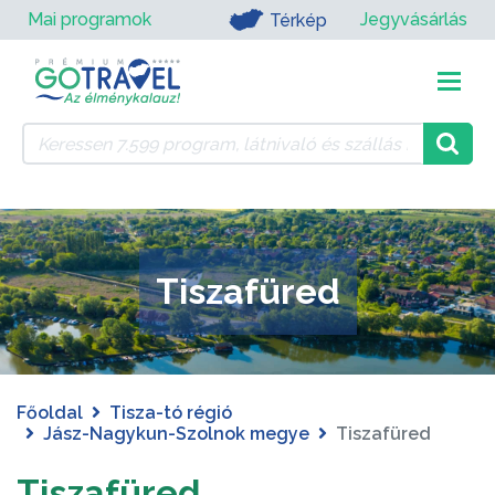
Mai programok
Jegyvásárlás
Térkép
Tiszafüred
Főoldal
Tisza-tó régió
Jász-Nagykun-Szolnok megye
Tiszafüred
Tiszafüred