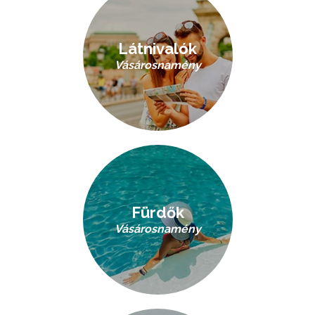
Látnivalók
Vásárosnamény
Fürdők
Vásárosnamény