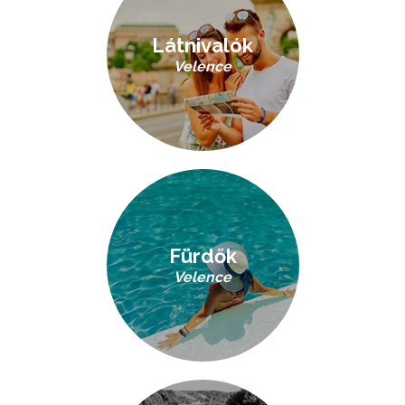
Látnivalók
Velence
Fürdők
Velence