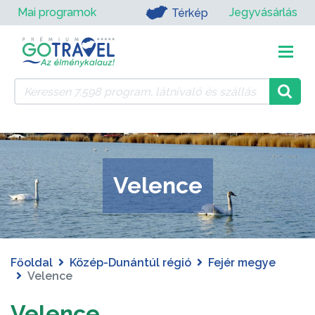
Mai programok
Jegyvásárlás
Térkép
Velence
Főoldal
Közép-Dunántúl régió
Fejér megye
Velence
Velence