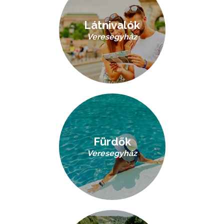
Látnivalók
Veresegyház
Fürdők
Veresegyház