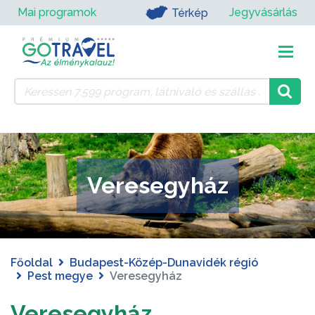
Mai programok
Jegyvásárlás
Térkép
Veresegyház
Főoldal
Budapest-Közép-Dunavidék régió
Pest megye
Veresegyház
Veresegyház