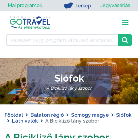
Mai programok
Jegyvásárlás
Térkép
Siófok
A Bicikliző lány szobor
Főoldal
Balaton régió
Somogy megye
Siófok
Látnivalók
A Bicikliző lány szobor
A Bicikliző lány szobor