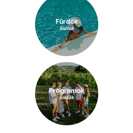
Fürdők
Siófok
Programok
Siófok