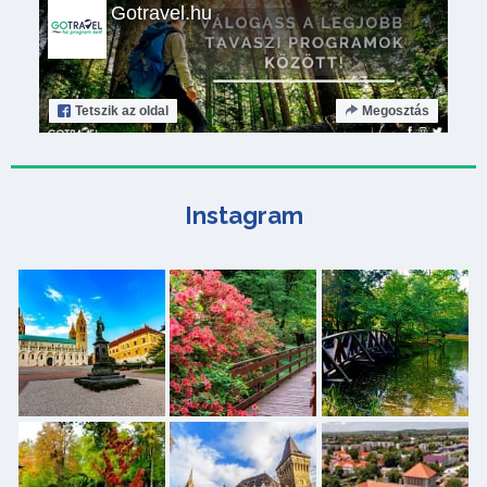
Gotravel.hu
Tetszik
az oldal
Megosztás
Instagram