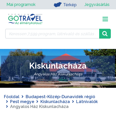
Mai programok
Jegyvásárlás
Térkép
Kiskunlacháza
Angyalos Ház Kiskunlacháza
Főoldal
Budapest-Közép-Dunavidék régió
Pest megye
Kiskunlacháza
Látnivalók
Angyalos Ház Kiskunlacháza