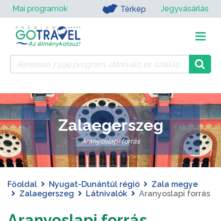
Mai programok
Jegyvásárlás
Térkép
Zalaegerszeg
Aranyoslapi forrás
Főoldal
Nyugat-Dunántúl régió
Zala megye
Zalaegerszeg
Látnivalók
Aranyoslapi forrás
Aranyoslapi forrás