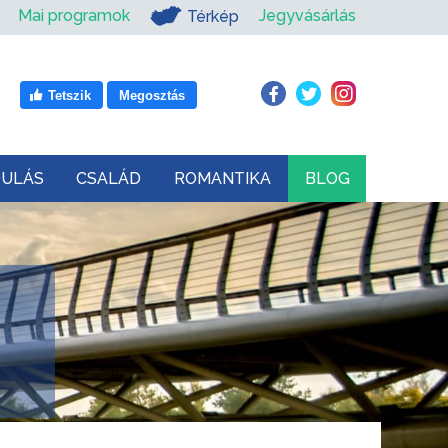
Mai programok
Jegyvásárlás
Térkép
Tetszik
Megosztás
DULÁS
CSALÁD
ROMANTIKA
BLOG