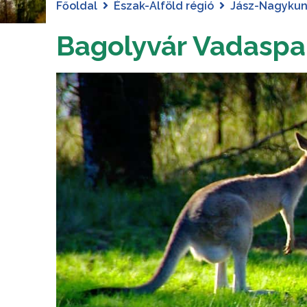
Főoldal
Észak-Alföld régió
Jász-Nagykun
Bagolyvár Vadaspa