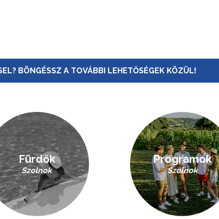
EL? BÖNGÉSSZ A TOVÁBBI LEHETŐSÉGEK KÖZÜL!
Fürdők
Programok
Szolnok
Szolnok