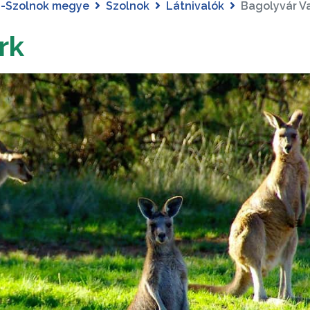
-Szolnok megye
Szolnok
Látnivalók
Bagolyvár V
rk