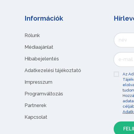
Információk
Hírlev
Rólunk
Médiaajánlat
Hibabejelentés
Adatkezelési tájékoztató
Az Ad
Tájék
Impresszum
elolv
tudom
Programváltozás
Hozzá
adata
Partnerek
céljá
Adatk
Kapcsolat