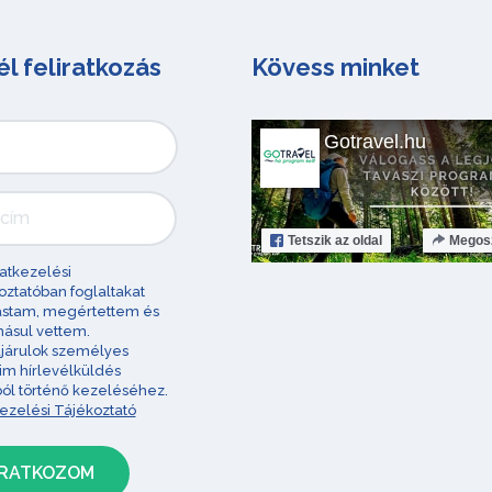
él feliratkozás
Kövess minket
Gotravel.hu
Tetszik
az oldal
Megos
atkezelési
oztatóban foglaltakat
astam, megértettem és
ásul vettem.
járulok személyes
im hírlevélküldés
ból történő kezeléséhez.
ezelési Tájékoztató