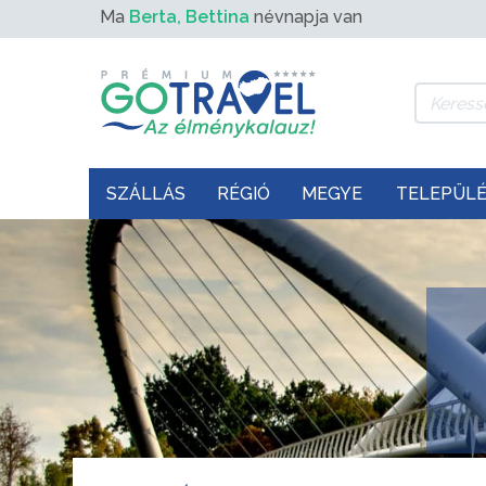
Ma
Berta, Bettina
névnapja van
SZÁLLÁS
RÉGIÓ
MEGYE
TELEPÜL