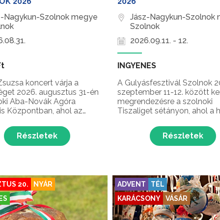
OK 2026
2026
z-Nagykun-Szolnok megye
Jász-Nagykun-Szolnok
lnok
Szolnok
.08.31.
2026.09.11. - 12.
Ft
INGYENES
suzsa koncert várja a
A Gulyásfesztivál Szolnok 2
get 2026. augusztus 31-én
szeptember 11-12. között ke
oki Aba-Novák Agóra
megrendezésre a szolnoki
lis Központban, ahol az
Tiszaliget sétányon, ahol a 
álló akusztika és a
konyha egyik legnépszerűbb 
ző látványvilág tökéletes
a gulyást ünneplik Szolnok 
Részletek
Részletek
t biztosít az érzelmes, mély
legnépszerűbb gasztronómi
ú szerzeményeknek. A
kulturális eseményén! A
-, Liszt Ferenc- és Prima
gulyásfesztiválon színes
ma díjas előadó...
programok, főzőverseny, konc
TUS 20.
NYÁR
ADVENT
TÉL
ES
KARÁCSONY
VÁSÁR