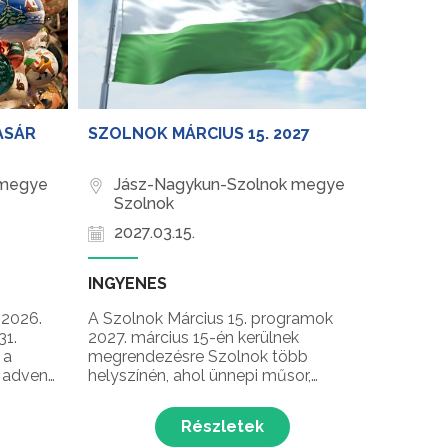
ÁSÁR
SZOLNOK MÁRCIUS 15. 2027
 megye
Jász-Nagykun-Szolnok megye
Szolnok
2027.03.15.
INGYENES
 2026.
A Szolnok Március 15. programok
31.
2027. március 15-én kerülnek
 a
megrendezésre Szolnok több
 adventi
helyszínén, ahol ünnepi műsor,
város
koszorúzás és ünnepi beszéd várja
rmékek,
az érdeklődőket az 1848/49-es
Részletek
forradalom és szabadságharc