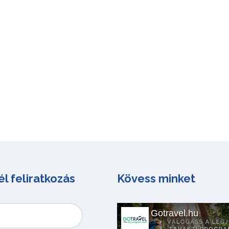
él feliratkozás
Kövess minket
Gotravel.hu