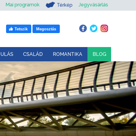
Mai programok
Jegyvásárlás
Térkép
Tetszik
Megosztás
DULÁS
CSALÁD
ROMANTIKA
BLOG