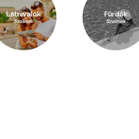
Látnivalók
Fürdők
Szolnok
Szolnok