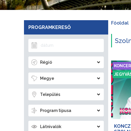
Főoldal
PROGRAMKERESŐ
Szol
Régió
KONCE
JEGYVÁ
Megye
Település
Program típusa
KONCZ
Látnivalók