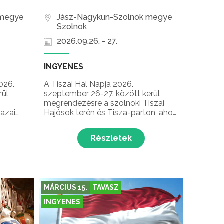
 megye
Jász-Nagykun-Szolnok megye
Szolnok
2026.09.26. - 27.
INGYENES
026.
A Tiszai Hal Napja 2026.
rül
szeptember 26-27. között kerül
megrendezésre a szolnoki Tiszai
hazai
Hajósok terén és Tisza-parton, ahol
ételét,
horgászverseny,
egyik
gyermekprogramok, halsimogató
Részletek
ai és
és haltelepítés, élőzene, kóstolók,
bemutatók és halas finomságok
várják a látogatókat ezen a színes
er...
gasztrokulturális rendezvénye...
MÁRCIUS 15.
TAVASZ
INGYENES