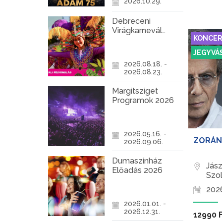
2026.10.29.
a látoga
az állam
Debreceni
Virágkarnevál
KONCE
2026
JEGYVÁ
2026.08.18. -
2026.08.23.
Margitsziget
Programok 2026
2026.05.16. -
ZORÁN
2026.09.06.
Dumaszínház
Jás
Előadás 2026
Szo
2026
2026.01.01. -
2026.12.31.
12990 F