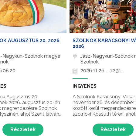
OK AUGUSZTUS 20. 2026
SZOLNOK KARÁCSONYI V
2026
z-Nagykun-Szolnok megye
Jász-Nagykun-Szolnok
lnok
Szolnok
.08.20.
2026.11.26. - 12.31.
NES
INGYENES
ok Augusztus 20.
A Szolnok Karácsonyi Vásár
ok 2026. augusztus 20-án
november 26. és december 
k megrendezésre Szolnok
között kerül megrendezésre
lyszínén, ahol Szent István
szolnoki Kossuth téren, ahol
ünnepi programok,
vásár, ünnepi programok, a 
os tűzijáték, fergeteges
karácsonyfája, kézműves te
Részletek
Részletek
ek és kézműves vásár várja
gyerekprogramok, ünnepi