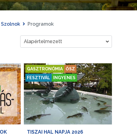
Szolnok
Programok
GASZTRONÓMIA
ŐSZ
FESZTIVÁL
INGYENES
NOK
TISZAI HAL NAPJA 2026