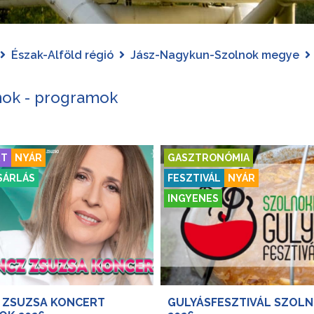
Észak-Alföld régió
Jász-Nagykun-Szolnok megye
nok - programok
RT
NYÁR
GASZTRONÓMIA
SÁRLÁS
FESZTIVÁL
NYÁR
INGYENES
 ZSUZSA KONCERT
GULYÁSFESZTIVÁL SZOL