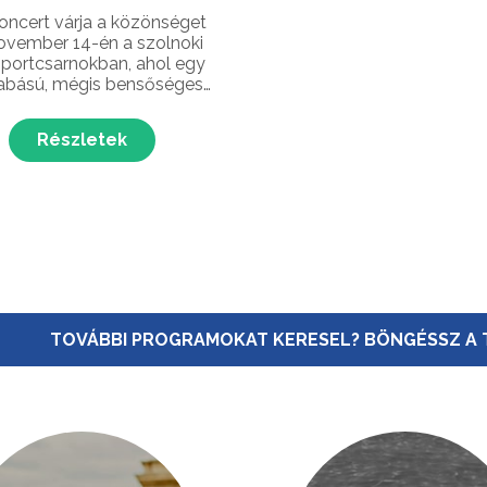
oncert várja a közönséget
ovember 14-én a szolnoki
Sportcsarnokban, ahol egy
abású, mégis bensőséges
tú zenei est részesei
k az érdeklődők. Az ikonikus
Részletek
úttal is új erővel szólalnak
kiváló zenésztársak
űködésével pedig
ges hangszere...
TOVÁBBI PROGRAMOKAT KERESEL? BÖNGÉSSZ A 