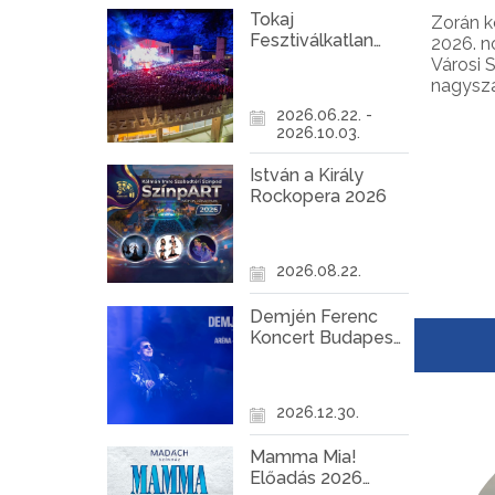
Tokaj
Zorán k
Fesztiválkatlan
2026. n
programok 2026
Városi 
nagysz
hangula
2026.06.22. -
lehetne
2026.10.03.
dalok ez
meg, a 
István a Király
közrem
Rockopera 2026
különle
2026.08.22.
Demjén Ferenc
Koncert Budapest
2026
2026.12.30.
Mamma Mia!
Előadás 2026