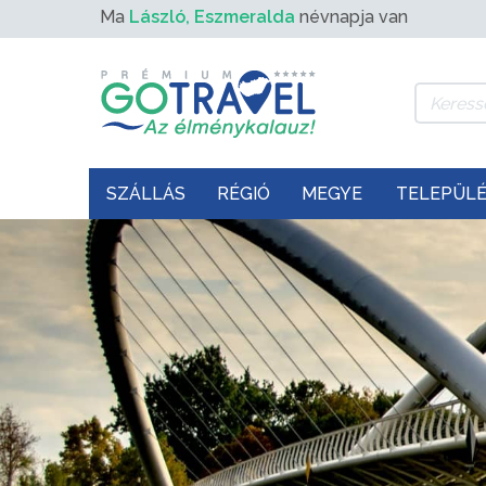
Ma
László, Eszmeralda
névnapja van
SZÁLLÁS
RÉGIÓ
MEGYE
TELEPÜL