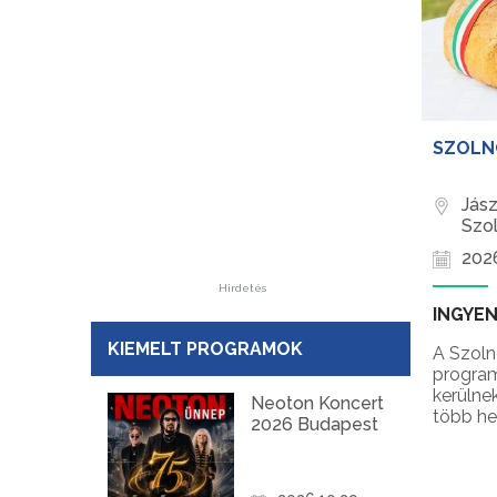
SZOLN
Jás
Szo
2026
Hirdetés
INGYE
KIEMELT PROGRAMOK
A Szoln
program
kerülne
Neoton Koncert
több he
2026 Budapest
Napok, 
látvány
koncert