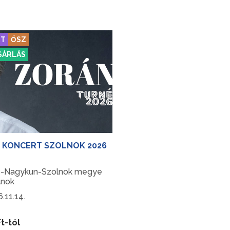
tókat Szent István király és
gasztronómiai ínyencségek 
alapítás ünnepén!...
igazi karácsonyi hangulat vá
látogatókat!...
RT
ŐSZ
SÁRLÁS
 KONCERT SZOLNOK 2026
z-Nagykun-Szolnok megye
lnok
.11.14.
t-tól