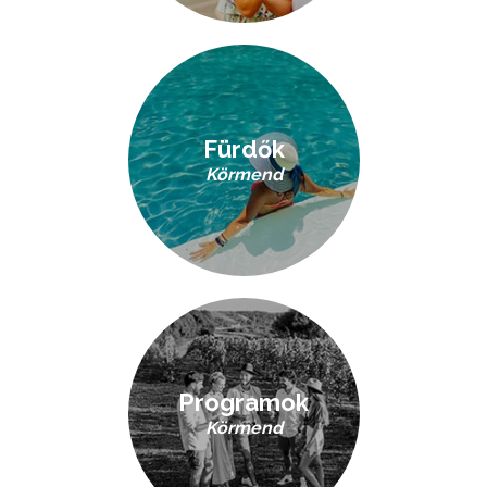
Fürdők
Körmend
Programok
Körmend