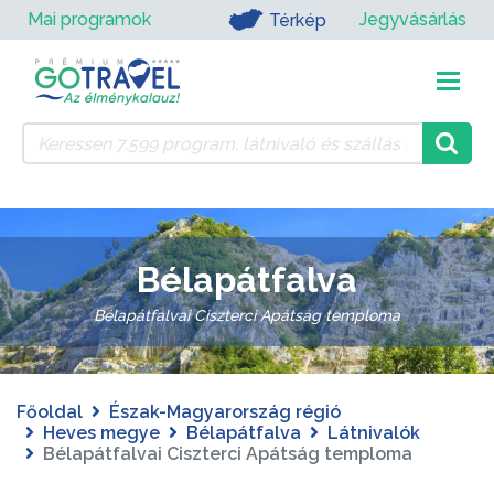
Mai programok
Jegyvásárlás
Térkép
Bélapátfalva
Bélapátfalvai Ciszterci Apátság temploma
Főoldal
Észak-Magyarország régió
Heves megye
Bélapátfalva
Látnivalók
Bélapátfalvai Ciszterci Apátság temploma