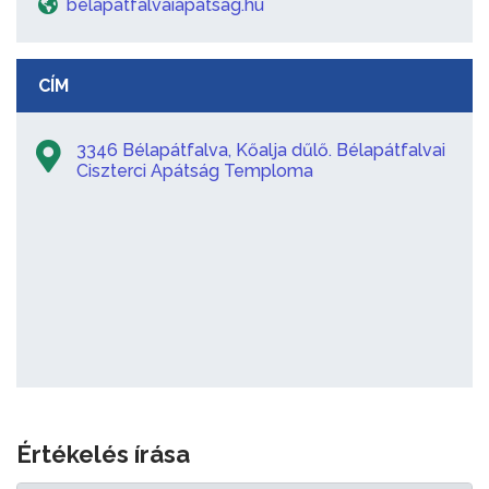
belapatfalvaiapatsag.hu
CÍM
3346 Bélapátfalva, Kőalja dűlő. Bélapátfalvai
Ciszterci Apátság Temploma
Értékelés írása