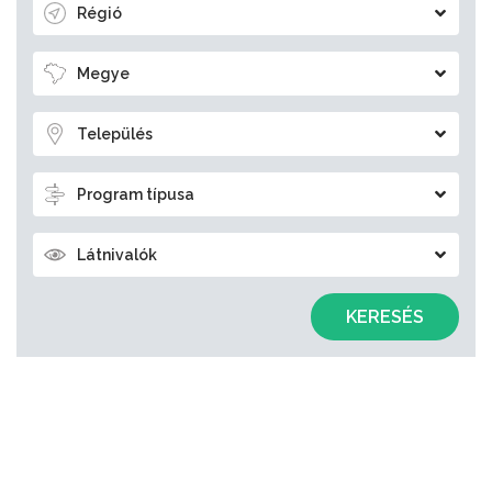
Régió
Megye
Település
Program típusa
Látnivalók
KERESÉS