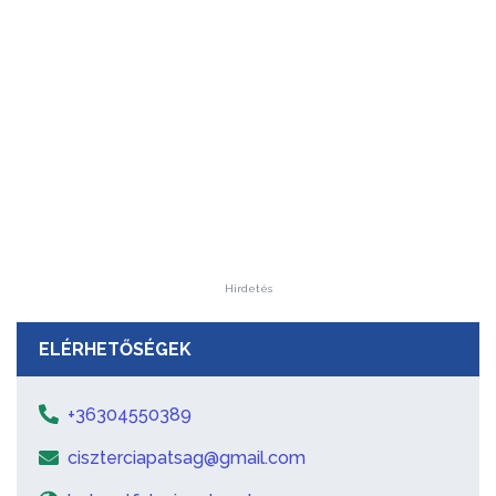
Hirdetés
ELÉRHETŐSÉGEK
+36304550389
ciszterciapatsag@gmail.com