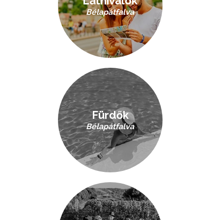
Látnivalók
Bélapátfalva
Fürdők
Bélapátfalva