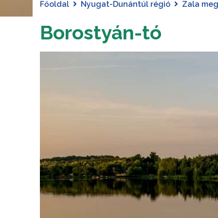
Főoldal
Nyugat-Dunántúl régió
Zala me
Borostyán-tó