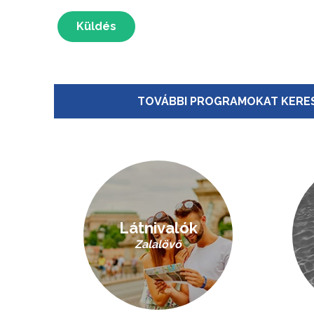
Küldés
TOVÁBBI PROGRAMOKAT KERES
Látnivalók
Zalalövő