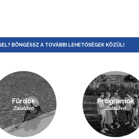
EL? BÖNGÉSSZ A TOVÁBBI LEHETŐSÉGEK KÖZÜL!
Fürdők
Programok
Zalalövő
Zalalövő