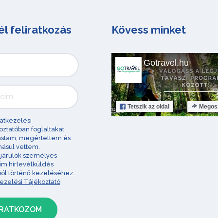
él feliratkozás
Kövess minket
Gotravel.hu
Tetszik
az oldal
Megos
atkezelési
oztatóban foglaltakat
astam, megértettem és
ásul vettem.
járulok személyes
im hírlevélküldés
ból történő kezeléséhez.
ezelési Tájékoztató