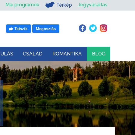
Mai programok
Jegyvásárlás
Térkép
Tetszik
Megosztás
DULÁS
CSALÁD
ROMANTIKA
BLOG