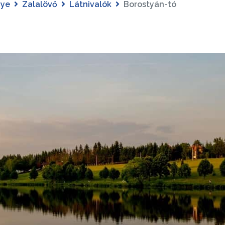
gye
Zalalövő
Látnivalók
Borostyán-tó