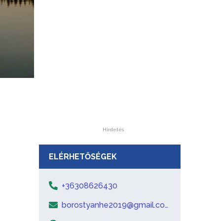
Hirdetés
ELÉRHETŐSÉGEK
+36308626430
borostyanhe2019@gmail.co
m