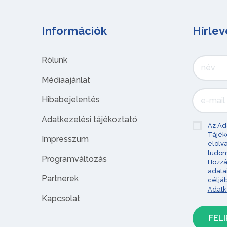
Információk
Hírlev
Rólunk
Médiaajánlat
Hibabejelentés
Adatkezelési tájékoztató
Az Ad
Tájék
Impresszum
elolv
tudom
Programváltozás
Hozzá
adata
Partnerek
céljá
Adatk
Kapcsolat