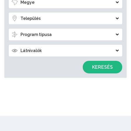
Megye
Település
Program típusa
Látnivalók
KERESÉS