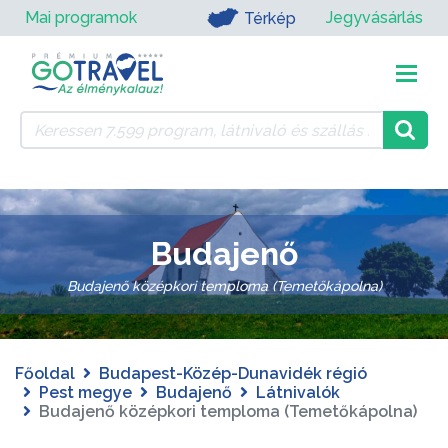
Mai programok
Jegyvásárlás
Térkép
Budajenő
Budajenő középkori temploma (Temetőkápolna)
Főoldal
Budapest-Közép-Dunavidék régió
Pest megye
Budajenő
Látnivalók
Budajenő középkori temploma (Temetőkápolna)