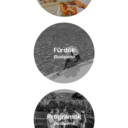
Fürdők
Budajenő
Programok
Budajenő