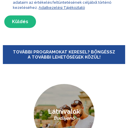
adataim az értékelés feltüntetésének céljából történő
kezeléséhez.
Adatkezelési Tájékoztató
Küldés
TOVÁBBI PROGRAMOKAT KERESEL? BÖNGÉSSZ
A TOVÁBBI LEHETŐSÉGEK KÖZÜL!
Látnivalók
Budajenő