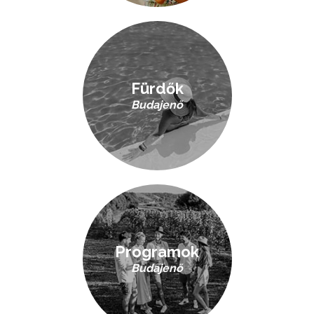
Fürdők
Budajenő
Programok
Budajenő