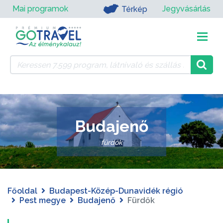
Mai programok
Jegyvásárlás
Térkép
Budajenő
fürdők
Főoldal
Budapest-Közép-Dunavidék régió
Pest megye
Budajenő
Fürdők