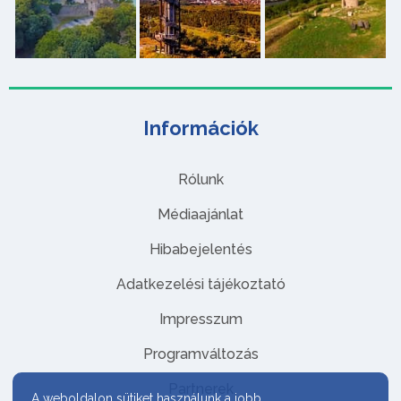
Információk
Rólunk
Médiaajánlat
Hibabejelentés
Adatkezelési tájékoztató
Impresszum
Programváltozás
Partnerek
A weboldalon sütiket használunk a jobb