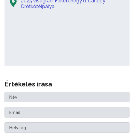
2025 Visegrád, Feketehegy u. Canopy
Drótkötélpálya
Értékelés írása