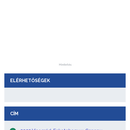
Hirdetés
ELÉRHETŐSÉGEK
CÍM