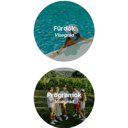
Fürdők
Visegrád
Programok
Visegrád