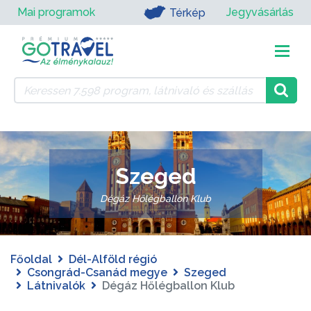
Mai programok
Jegyvásárlás
Térkép
Szeged
Dégáz Hőlégballon Klub
Főoldal
Dél-Alföld régió
Csongrád-Csanád megye
Szeged
Látnivalók
Dégáz Hőlégballon Klub