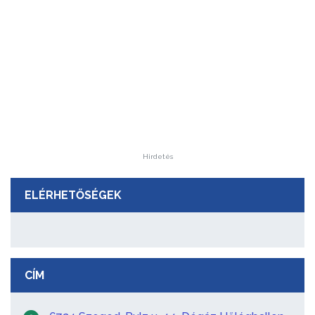
Hirdetés
ELÉRHETŐSÉGEK
CÍM