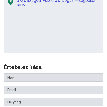
6724 Szeged, Pulz u. 44. Dégáz Hőlégballon
Klub
Értékelés írása