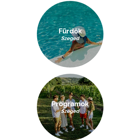
Fürdők
Szeged
Programok
Szeged